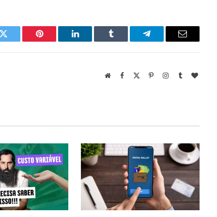
k
Twitter
Pinterest
LinkedIn
Tumblr
Telegram
Email
Website
Facebook
X
Pinterest
Instagram
Tumblr
BlogL
(Twitter)