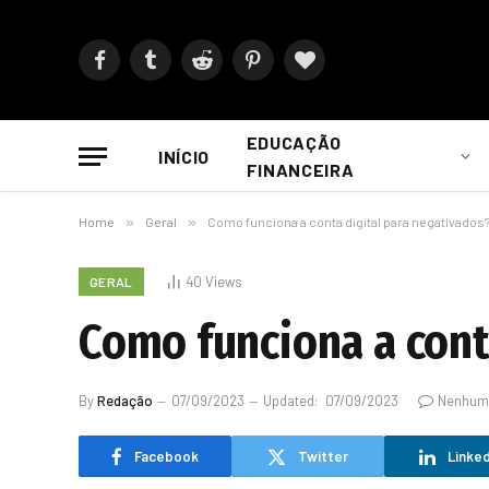
Facebook
Tumblr
Reddit
Pinterest
BlogLovin
EDUCAÇÃO
INÍCIO
FINANCEIRA
Home
»
Geral
»
Como funciona a conta digital para negativados
40
Views
GERAL
Como funciona a cont
By
Redação
07/09/2023
Updated:
07/09/2023
Nenhum
Facebook
Twitter
Linked