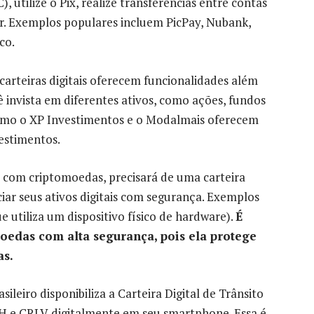
utilize o Pix, realize transferências entre contas
r. Exemplos populares incluem PicPay, Nubank,
co.
arteiras digitais oferecem funcionalidades além
 invista em diferentes ativos, como ações, fundos
como o XP Investimentos e o Modalmais oferecem
vestimentos.
a com criptomoedas, precisará de uma carteira
ciar seus ativos digitais com segurança. Exemplos
 utiliza um dispositivo físico de hardware).
É
moedas com alta segurança, pois ela protege
as.
ileiro disponibiliza a Carteira Digital de Trânsito
H e CRLV digitalmente em seu smartphone. Essa é