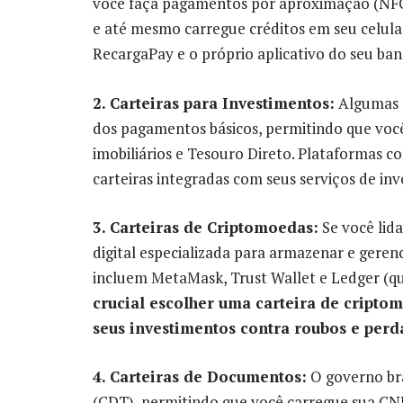
você faça pagamentos por aproximação (NFC), 
e até mesmo carregue créditos em seu celula
RecargaPay e o próprio aplicativo do seu ban
2. Carteiras para Investimentos:
Algumas c
dos pagamentos básicos, permitindo que você
imobiliários e Tesouro Direto. Plataformas 
carteiras integradas com seus serviços de in
3. Carteiras de Criptomoedas:
Se você lid
digital especializada para armazenar e geren
incluem MetaMask, Trust Wallet e Ledger (que
crucial escolher uma carteira de cripto
seus investimentos contra roubos e perd
4. Carteiras de Documentos:
O governo bras
(CDT), permitindo que você carregue sua CN