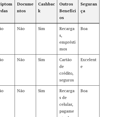
riptom
Docume
Cashbac
Outros
Seguran
edas
ntos
k
Benefíci
ça
os
ão
Não
Sim
Recarga
Boa
s,
emprésti
mos
ão
Não
Sim
Cartão
Excelent
de
e
crédito,
seguros
ão
Não
Sim
Recarga
Boa
s de
celular,
pagame