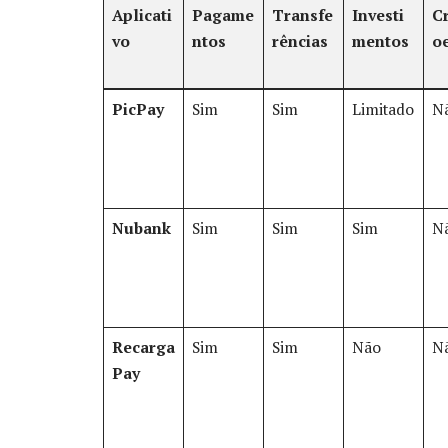
Aplicati
Pagame
Transfe
Investi
C
vo
ntos
rências
mentos
o
PicPay
Sim
Sim
Limitado
N
Nubank
Sim
Sim
Sim
N
Recarga
Sim
Sim
Não
N
Pay