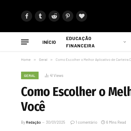
Facebook
Tumblr
Reddit
Pinterest
BlogLovin
EDUCAÇÃO
INÍCIO
FINANCEIRA
Home
»
Geral
»
Como Escolher o Melhor Aplicativo de Carteira D
41
Views
GERAL
Como Escolher o Melho
Você
By
Redação
30/01/2025
1 comentário
6 Mins Read