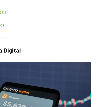
tais
vos
a Digital