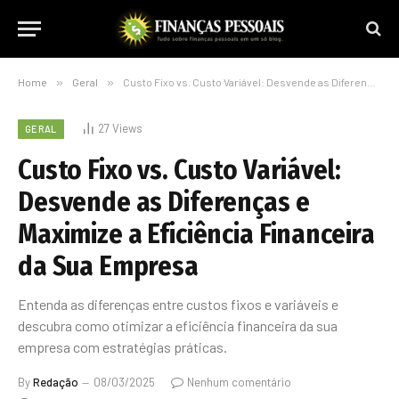
Home
»
Geral
»
Custo Fixo vs. Custo Variável: Desvende as Diferenças e Maximize a Eficiência Financeira da Sua Empresa
27
Views
GERAL
Custo Fixo vs. Custo Variável:
Desvende as Diferenças e
Maximize a Eficiência Financeira
da Sua Empresa
Entenda as diferenças entre custos fixos e variáveis e
descubra como otimizar a eficiência financeira da sua
empresa com estratégias práticas.
By
Redação
08/03/2025
Nenhum comentário