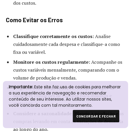
dos custos.
Como Evitar os Erros
Classifique corretamente os custos:
Analise
cuidadosamente cada despesa e classifique-a como
fixa ou variável.
Monitore os custos regularmente:
Acompanhe os
custos variáveis mensalmente, comparando com o
volume de produção e vendas.
Importante:
Este site faz uso de cookies para melhorar
Negocie com fornecedores:
Busque sempre as
a sua experiência de navegação e recomendar
melhores condições de compra para insumos e
conteúdo de seu interesse. Ao utilizar nossos sites,
materiais.
você concorda com tal monitoramento.
Considere a sazonalidade:
Planeje a produção e as
CONCORDAR E FECHAR
compras levando em conta as variações de demanda
ao longo do ano.