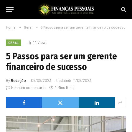
Home
»
Geral
»
5 Passos para ser um gerente financeiro de sucesso
44
Views
GERAL
5 Passos para ser um gerente
financeiro de sucesso
By
Redação
08/09/2023
Updated:
11/09/2023
Nenhum comentário
4 Mins Read