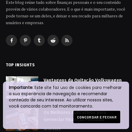
Este blog reúne tudo sobre finanças pessoais e o seu conteúdo
provém de vários colaboradores. E o que é mais importante, você
pode tornar-se um deles, e deixar o seu recado para milhares de
usuários e empresas.
Facebook
Pinterest
Tumblr
Reddit
RSS
TOP INSIGHTS
Vantagens da Quitação Volkswagen
Antecipada com um especialista
Importante:
Este site faz uso de cookies para melhorar
a sua experiência de navegação e recomendar
25/06/2026
conteúdo de seu interesse. Ao utilizar nossos sites,
você concorda com tal monitoramento.
Os Melhores Aplicativos para
CONCORDAR E FECHAR
Gerenciar Finanças Pessoais
12/12/2025