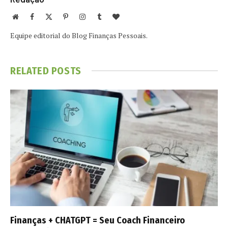
Website
Facebook
X
Pinterest
Instagram
Tumblr
BlogLovin
(Twitter)
Equipe editorial do Blog Finanças Pessoais.
RELATED
POSTS
Finanças + CHATGPT = Seu Coach Financeiro