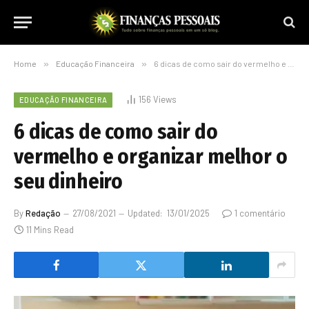
Home
»
Educação Financeira
»
6 dicas de como sair do vermelho e organizar melhor o seu dinheiro
156
Views
EDUCAÇÃO FINANCEIRA
6 dicas de como sair do
vermelho e organizar melhor o
seu dinheiro
By
Redação
27/08/2021
Updated:
13/01/2025
1 comentário
11 Mins Read