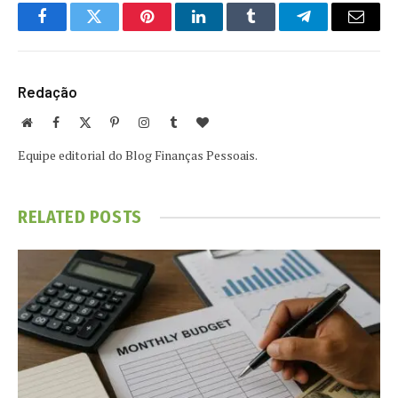
Facebook
Twitter
Pinterest
LinkedIn
Tumblr
Telegram
Email
Redação
Website
Facebook
X
Pinterest
Instagram
Tumblr
BlogLovin
(Twitter)
Equipe editorial do Blog Finanças Pessoais.
RELATED
POSTS