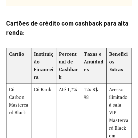
Cartões de crédito com cashback para alta
renda:
Cartão
Instituiç
Percent
Taxas e
Benefíci
ão
ual de
Anuidad
os
Financei
Cashbac
es
Extras
ra
k
C6
C6 Bank
Até 1,7%
12x R$
Acesso
Carbon
98
ilimitado
Masterca
à sala
rd Black
VIP
Masterca
rd Black
em