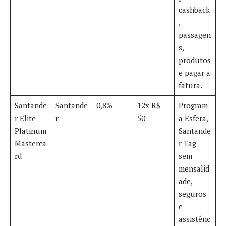
cashback
,
passagen
s,
produtos
e pagar a
fatura
.
Santande
Santande
0,8%
12x R$
Program
r Elite
r
50
a Esfera,
Platinum
Santande
Masterca
r Tag
rd
sem
mensalid
ade,
seguros
e
assistênc