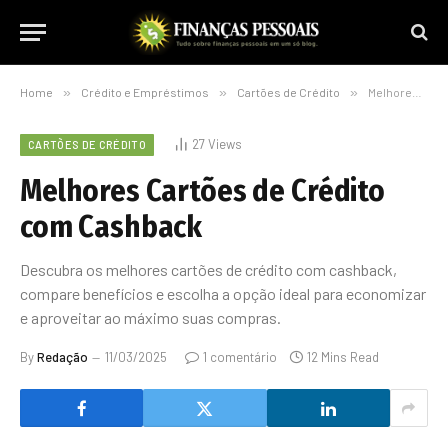
Home
»
Crédito e Empréstimos
»
Cartões de Crédito
»
Melhores Cartões de Crédito com Cashback
27
Views
CARTÕES DE CRÉDITO
Melhores Cartões de Crédito
com Cashback
Descubra os melhores cartões de crédito com cashback,
compare benefícios e escolha a opção ideal para economizar
e aproveitar ao máximo suas compras.
By
Redação
11/03/2025
1 comentário
12 Mins Read