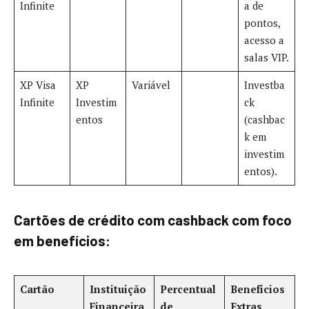
Infinite
a de
pontos,
acesso a
salas VIP.
XP Visa
XP
Variável
Investba
Infinite
Investim
ck
entos
(cashbac
k em
investim
entos).
Cartões de crédito com cashback com foco
em benefícios:
Cartão
Instituição
Percentual
Benefícios
Financeira
de
Extras