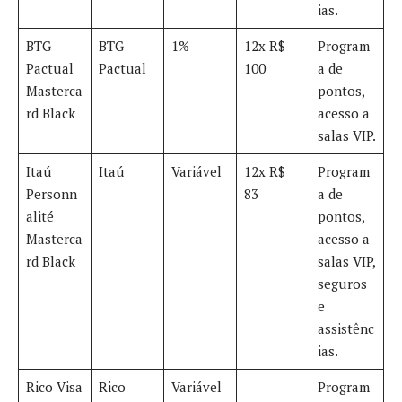
ias.
BTG
BTG
1%
12x R$
Program
Pactual
Pactual
100
a de
Masterca
pontos,
rd Black
acesso a
salas VIP.
Itaú
Itaú
Variável
12x R$
Program
Personn
83
a de
alité
pontos,
Masterca
acesso a
rd Black
salas VIP,
seguros
e
assistênc
ias.
Rico Visa
Rico
Variável
Program