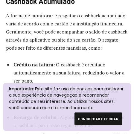
Cashback Acumulado
A forma de monitorar e resgatar o cashback acumulado
varia de acordo com o cartão e a instituição financeira.
Geralmente, você pode acompanhar o saldo de cashback
através do aplicativo ou site do seu cartão. O resgate
pode ser feito de diferentes maneiras, como:
Crédito na fatura:
O cashback é creditado
automaticamente na sua fatura, reduzindo o valor a
ser pago.
Importante:
Este site faz uso de cookies para melhorar
Transferência para conta corrente:
Você pode
a sua experiência de navegação e recomendar
transferir o cashback acumulado para sua conta
conteúdo de seu interesse. Ao utilizar nossos sites,
corrente.
você concorda com tal monitoramento.
Recarga de celular:
Alguns cartões permitem usar
CONCORDAR E FECHAR
o cashback para recarregar o celular.