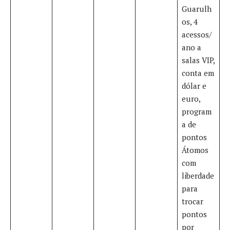
Guarulh
os, 4
acessos/
ano a
salas VIP,
conta em
dólar e
euro,
program
a de
pontos
Átomos
com
liberdade
para
trocar
pontos
por